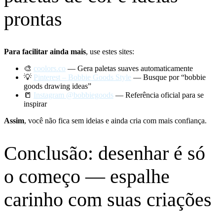
prontas
Para facilitar ainda mais
, use estes sites:
🎨
coolors.co
— Gera paletas suaves automaticamente
💡
Pinterest – Bobbie Goods Style
— Busque por “bobbie
goods drawing ideas”
📒
Instagram @bobbiegoods
— Referência oficial para se
inspirar
Assim
, você não fica sem ideias e ainda cria com mais confiança.
Conclusão: desenhar é só
o começo — espalhe
carinho com suas criações