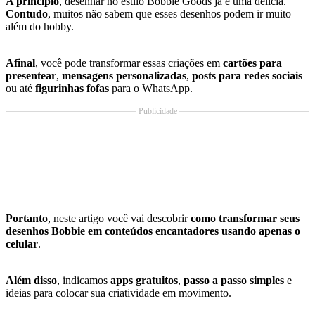
A princípio
, desenhar no estilo Bobbie Goods já é uma delícia.
Contudo
, muitos não sabem que esses desenhos podem ir muito
além do hobby.
Afinal
, você pode transformar essas criações em
cartões para
presentear
,
mensagens personalizadas
,
posts para redes sociais
ou até
figurinhas fofas
para o WhatsApp.
Publicidade
Portanto
, neste artigo você vai descobrir
como transformar seus
desenhos Bobbie em conteúdos encantadores usando apenas o
celular
.
Além disso
, indicamos
apps gratuitos
,
passo a passo simples
e
ideias para colocar sua criatividade em movimento.