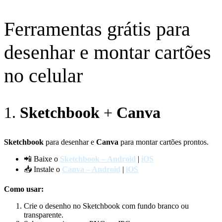
Ferramentas grátis para
desenhar e montar cartões
no celular
1.
Sketchbook
+
Canva
Sketchbook
para desenhar e
Canva
para montar cartões prontos.
📲 Baixe o
Sketchbook – Android
|
iOS
📥 Instale o
Canva – Android
|
iOS
Como usar:
Crie o desenho no Sketchbook com fundo branco ou
transparente.