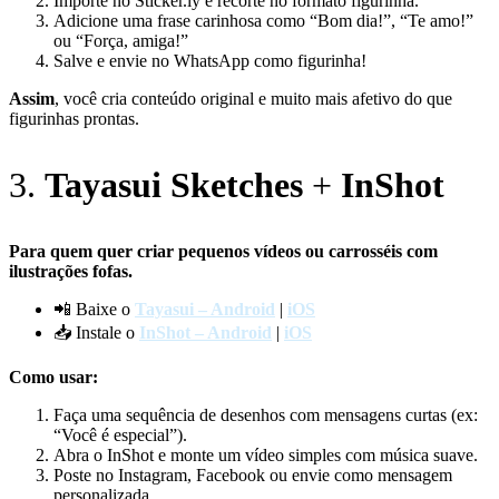
Importe no Sticker.ly e recorte no formato figurinha.
Adicione uma frase carinhosa como “Bom dia!”, “Te amo!”
ou “Força, amiga!”
Salve e envie no WhatsApp como figurinha!
Assim
, você cria conteúdo original e muito mais afetivo do que
figurinhas prontas.
3.
Tayasui Sketches
+
InShot
Para quem quer criar pequenos vídeos ou carrosséis com
ilustrações fofas.
📲 Baixe o
Tayasui – Android
|
iOS
📥 Instale o
InShot – Android
|
iOS
Como usar:
Faça uma sequência de desenhos com mensagens curtas (ex:
“Você é especial”).
Abra o InShot e monte um vídeo simples com música suave.
Poste no Instagram, Facebook ou envie como mensagem
personalizada.