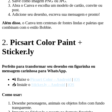
Salve como imagem PNG ou JPG.
Abra o Canva e escolha um modelo de cartão, convite ou
post.
Adicione seu desenho, escreva sua mensagem e pronto!
Além disso
, o Canva tem centenas de fontes lindas e paletas que
combinam com o estilo Bobbie.
2.
Picsart Color Paint
+
Sticker.ly
Perfeito para transformar seu desenho em figurinha ou
mensagem carinhosa para WhatsApp.
📲 Baixe o
Picsart Color – Android
|
iOS
📥 Instale o
Sticker.ly – Android
|
iOS
Como usar:
Desenhe personagens, animais ou objetos fofos com fundo
transparente.